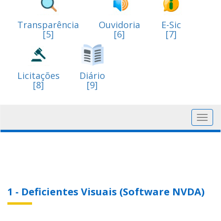
Transparência
Ouvidoria
E-Sic
[5]
[6]
[7]
Licitações
Diário
[8]
[9]
Toggl
navig
1 - Deficientes Visuais (Software NVDA)