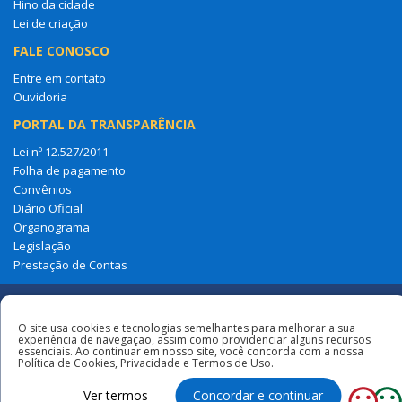
Hino da cidade
Lei de criação
FALE CONOSCO
Entre em contato
Ouvidoria
PORTAL DA TRANSPARÊNCIA
Lei nº 12.527/2011
Folha de pagamento
Convênios
Diário Oficial
Organograma
Legislação
Prestação de Contas
Redes
O site usa cookies e tecnologias semelhantes para melhorar a sua
experiência de navegação, assim como providenciar alguns recursos
essenciais. Ao continuar em nosso site, você concorda com a nossa
Sociais
Todos os direitos reservados à Câmara
Política de Cookies, Privacidade e Termos de Uso.
Municipal de Anapurus
Ver termos
Concordar e continuar