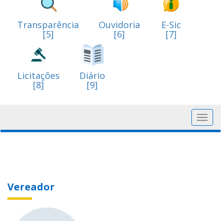
Transparência
Ouvidoria
E-Sic
[5]
[6]
[7]
Licitações
Diário
[8]
[9]
Toggl
navig
Vereador