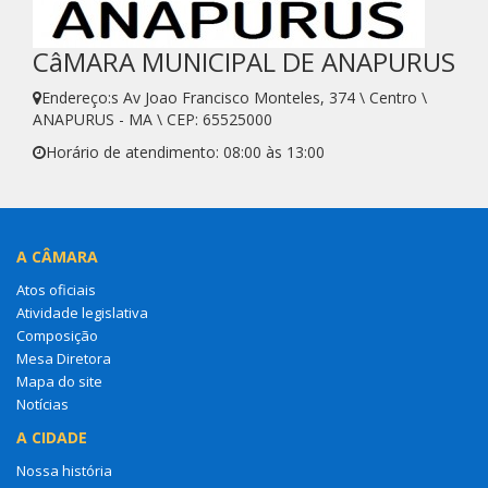
CâMARA MUNICIPAL DE ANAPURUS
Endereço:s Av Joao Francisco Monteles, 374 \ Centro \
ANAPURUS - MA \ CEP: 65525000
Horário de atendimento: 08:00 às 13:00
A CÂMARA
Atos oficiais
Atividade legislativa
Composição
Mesa Diretora
Mapa do site
Notícias
A CIDADE
Nossa história